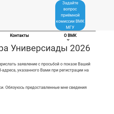
Задайте
вопрос
приёмной
комиссии ВМК
МГУ
Контакты
О ВМК
ра Универсиады 2026
прислать заявление с просьбой о показе Вашей
il-адреса, указанного Вами при регистрации на
ки. Обязуюсь предоставленные мне сведения