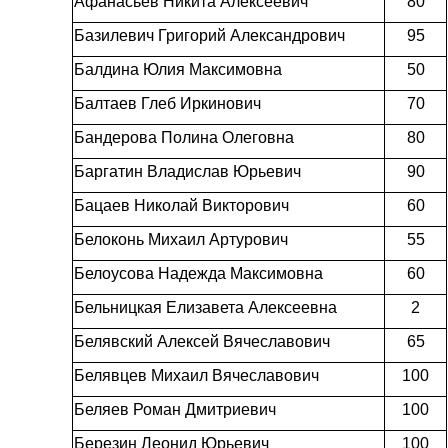
Афанасьев Никита Алексеевич
80
Базилевич Григорий Александрович
95
Балдина Юлия Максимовна
50
Балтаев Глеб Иркинович
70
Бандерова Полина Олеговна
80
Баргатин Владислав Юрьевич
90
Бацаев Николай Викторович
60
Белоконь Михаил Артурович
55
Белоусова Надежда Максимовна
60
Бельницкая Елизавета Алексеевна
2
Белявский Алексей Вячеславович
65
Белявцев Михаил Вячеславович
100
Беляев Роман Дмитриевич
100
Березин Леонид Юрьевич
100